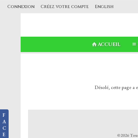
Connexion
Créez votre compte
English
ACCUEIL
Désolé, cette page a 
F
A
C
E
©2026 Tous 