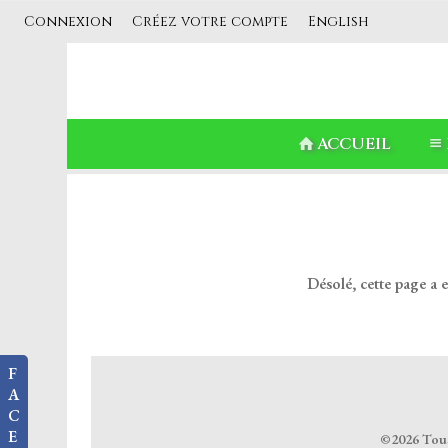
Connexion
Créez votre compte
English
ACCUEIL
Désolé, cette page a 
F
A
C
E
©2026 Tous 