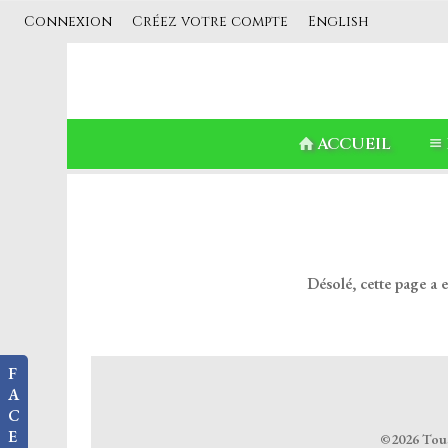
Connexion
Créez votre compte
English
ACCUEIL
Désolé, cette page a 
F
A
C
E
©2026 Tous 