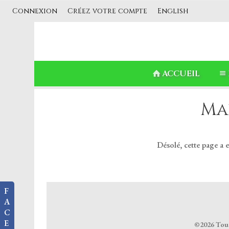
Connexion
Créez votre compte
English
ACCUEIL
Ma
Désolé, cette page a 
F
A
C
E
©2026 Tous 