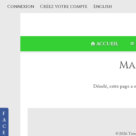
Connexion
Créez votre compte
English
ACCUEIL
Ma
Désolé, cette page a 
F
A
C
E
©2026 Tous 