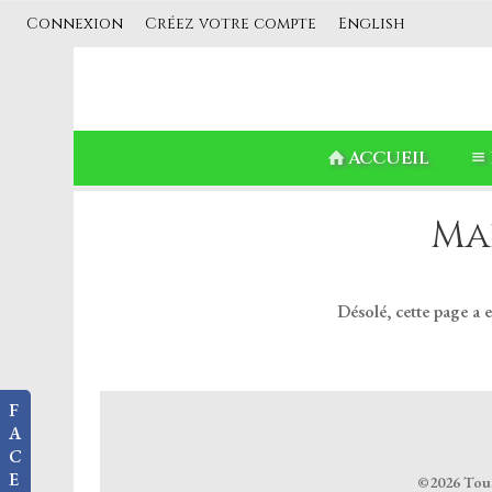
Connexion
Créez votre compte
English
ACCUEIL
Ma
Désolé, cette page a 
F
A
C
E
©2026 Tous 