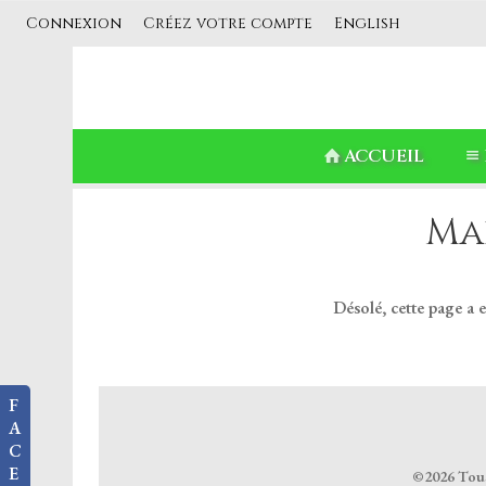
Connexion
Créez votre compte
English
ACCUEIL
Ma
Désolé, cette page a 
F
A
C
E
©2026 Tous 