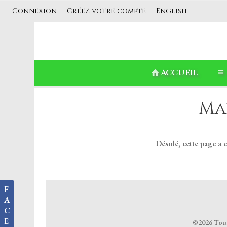
Connexion
Créez votre compte
English
ACCUEIL
Ma
Désolé, cette page a 
F
A
C
E
©2026 Tous 