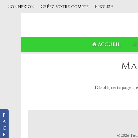
Connexion
Créez votre compte
English
ACCUEIL
Ma
Désolé, cette page a 
F
A
C
E
©2026 Tous 