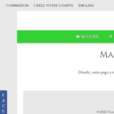
Connexion
Créez votre compte
English
ACCUEIL
Ma
Désolé, cette page a 
F
A
C
E
©2026 Tous 